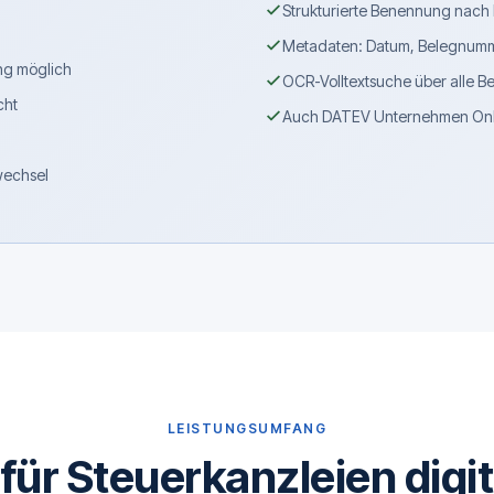
Strukturierte Benennung nac
Metadaten: Datum, Belegnum
ng möglich
OCR-Volltextsuche über alle B
cht
Auch DATEV Unternehmen Onli
wechsel
LEISTUNGSUMFANG
für Steuerkanzleien digit