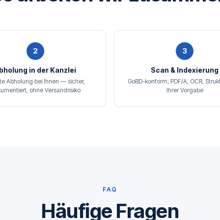
2
3
bholung in der Kanzlei
Scan & Indexierung
te Abholung bei Ihnen — sicher,
GoBD-konform, PDF/A, OCR, Struk
umentiert, ohne Versandrisiko
Ihrer Vorgabe
FAQ
Häufige Fragen