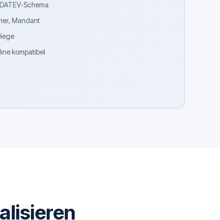
h DATEV-Schema
mer, Mandant
elege
ne kompatibel
alisieren