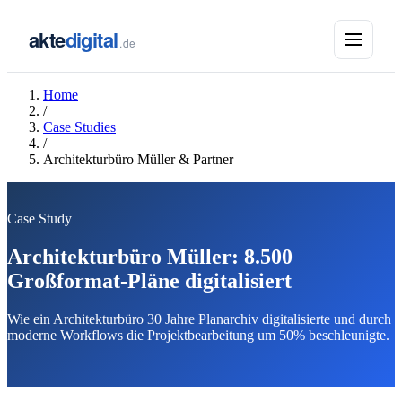
akte
digital
.de
Home
/
Case Studies
/
Architekturbüro Müller & Partner
Case Study
Architekturbüro Müller: 8.500
Großformat-Pläne digitalisiert
Wie ein Architekturbüro 30 Jahre Planarchiv digitalisierte und durch
moderne Workflows die Projektbearbeitung um 50% beschleunigte.